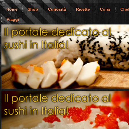
Home
Shop
Curiosità
Ricette
Corsi
Chef
Viaggi