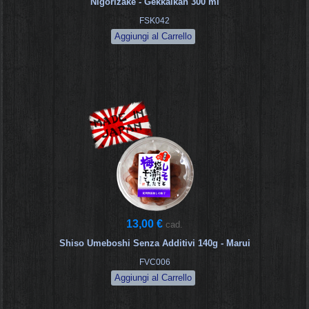
Nigorizake - Gekkaikan 300 ml
FSK042
13,00 €
cad.
Shiso Umeboshi Senza Additivi 140g - Marui
FVC006