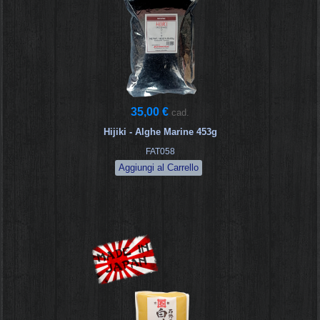
35,00 €
cad.
Hijiki - Alghe Marine 453g
FAT058