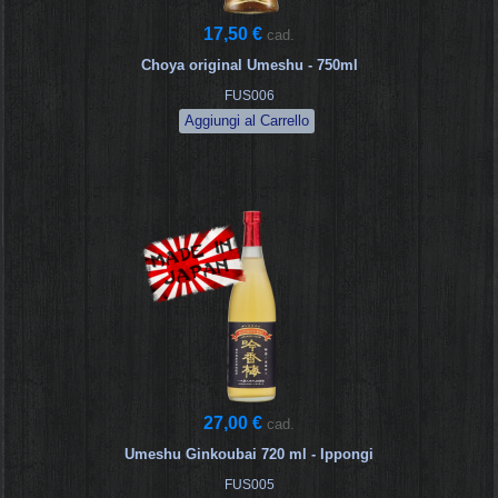
17,50 €
cad.
Choya original Umeshu - 750ml
FUS006
27,00 €
cad.
Umeshu Ginkoubai 720 ml - Ippongi
FUS005