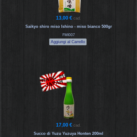
13,00 €
cad.
Saikyo shiro miso Ishino - miso bianco 500gr
FMI007
17,00 €
cad.
Succo di Yuzu Yuzuya Honten 200ml