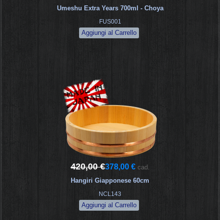
Umeshu Extra Years 700ml - Choya
FUS001
420,00 €
378,00 €
cad.
Hangiri Giapponese 60cm
NCL143