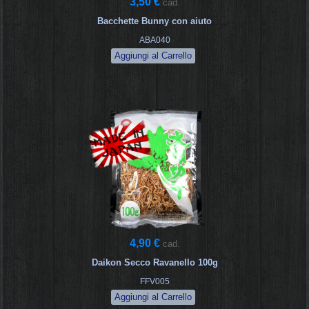
3,50 €
cad.
Bacchette Bunny con aiuto
ABA040
4,90 €
cad.
Daikon Secco Ravanello 100g
FFV005