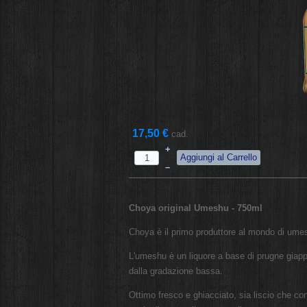
17,50 €
cad.
+
–
Choya original Umeshu - 750ml
Choya è il primo produttore al mondo di umesh
L'umeshu è un liquore a base di prugne giapp
dalla gradazione bassa.
Ottimo fresco e ghiacciato, sia liscio che co