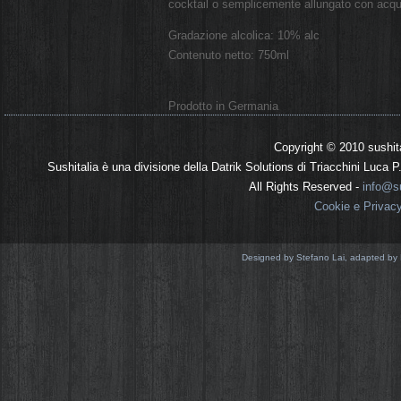
cocktail o semplicemente allungato con acqua
Gradazione alcolica: 10% alc
Contenuto netto: 750ml
Prodotto in Germania
Copyright © 2010 sushit
Sushitalia è una divisione della Datrik Solutions di Triacchini Luca
All Rights Reserved -
info@su
Cookie e Privac
Designed by Stefano Lai, adapted by 