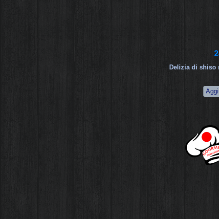
2
Delizia di shis