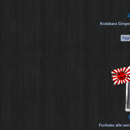
3
Kodakara Ginger
Furikake alle ve