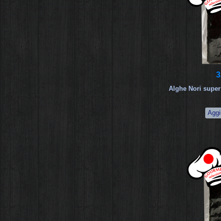
3
Alghe Nori supe