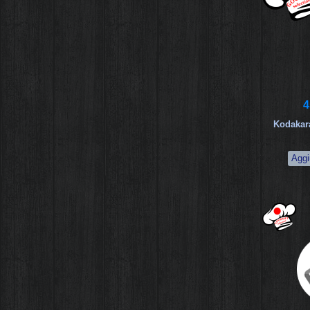
4
Kodakar