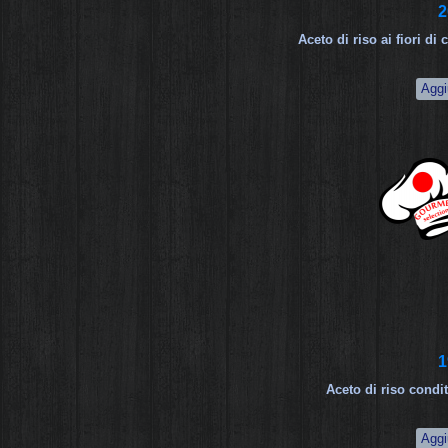
2
Aceto di riso ai fiori d
1
Aceto di riso condi