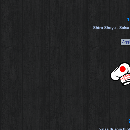
1
Shiro Shoyu - Salsa
Salsa di soia bi