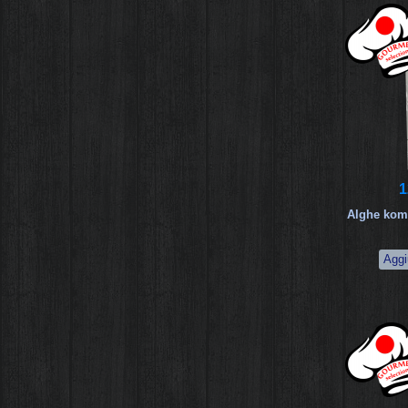
1
Alghe kom