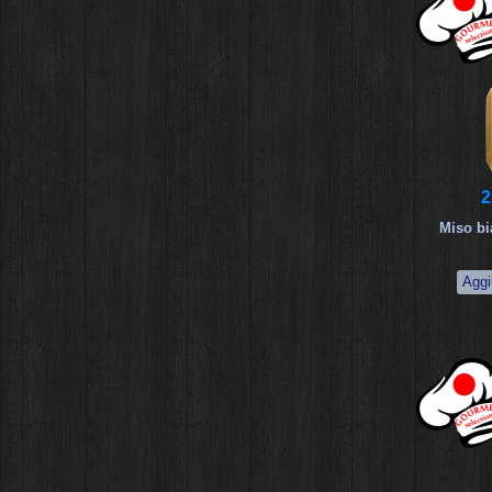
2
Miso bi