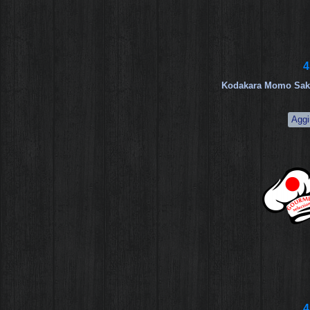
4
Kodakara Momo Sakur
4