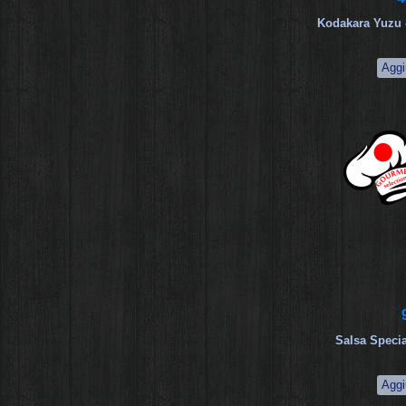
Kodakara Yuzu 
Salsa Specia