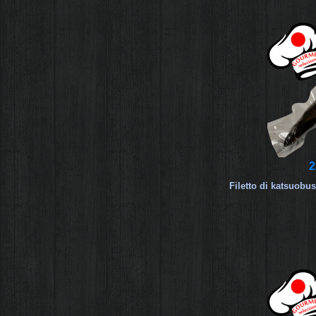
2
Filetto di katsuobu