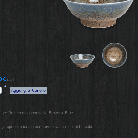
0 €
cad.
+
–
a per Ramen giapponese Ki Brown & Blue
a giapponese ideale per servire ramen, chirashi, poke...