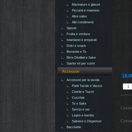
Marinature e glasse
Piccanti e maionesi
Altre salse
Altri condimenti
Spezie
Frutta e verdura
Istantanei e preparati
Dolci e snack
Bevande e Te
Birre Distillati e Sake
Starter kit per sushi
Accessori
18,0
Accessori per la tavola
Piatti Tavole e Vassoi
Ciotole e Tazze
Cucchiai
Te e Sake
Ciotol
Servizi e set
Legno e bambu
Ciotol
Salsiere e Dispencer
Bacchette