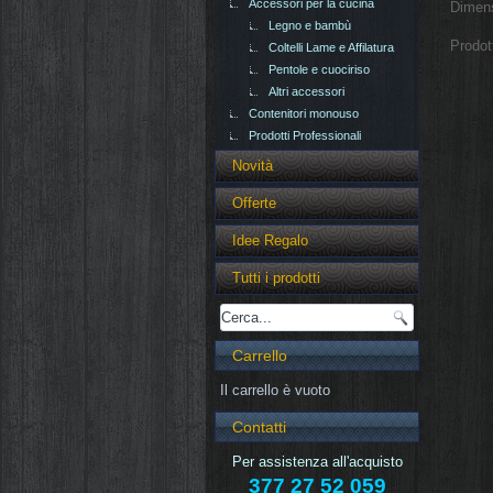
Accessori per la cucina
Dimens
Legno e bambù
Prodot
Coltelli Lame e Affilatura
Pentole e cuociriso
Altri accessori
Contenitori monouso
Prodotti Professionali
Novità
Offerte
Idee Regalo
Tutti i prodotti
Carrello
Il carrello è vuoto
Contatti
Per assistenza all'acquisto
377 27 52 059