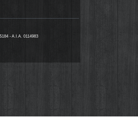
95184 - A.I.A. 0114983
izzati da noi che da terze parti. I cookie
 file che vengono memorizzati sul tuo
 di questo fastidioso pop-up che apparirà