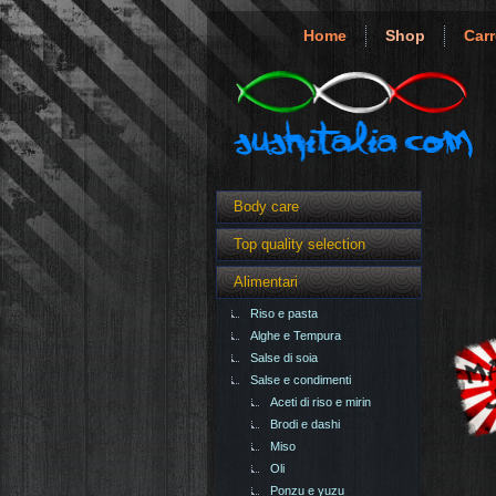
Home
Shop
Carr
Body care
Top quality selection
Alimentari
Riso e pasta
Alghe e Tempura
Salse di soia
Salse e condimenti
Aceti di riso e mirin
Brodi e dashi
Miso
Oli
Ponzu e yuzu