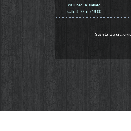
da lunedì al sabato
dalle 9.00 alle 19.00
Sushitalia è una divi
Come la quasi totalità dei siti web anche Sus
servono ad aiutarci a migliorare il sito e ad
computer o dispositivo mobile. La direttiva 