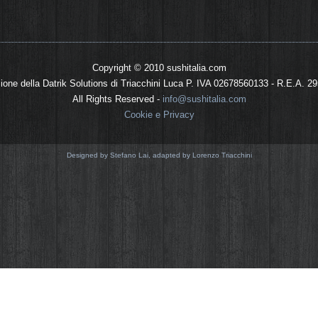
Copyright © 2010 sushitalia.com
sione della Datrik Solutions di Triacchini Luca P. IVA 02678560133 - R.E.A. 2
All Rights Reserved -
info@sushitalia.com
Cookie e Privacy
Designed by Stefano Lai, adapted by Lorenzo Triacchini
hitalia.com utilizza i cookie, sia cookie real
 analizzarne gli accessi, si tratta di piccoli
UE ci impone di farlo notare, ecco il perché