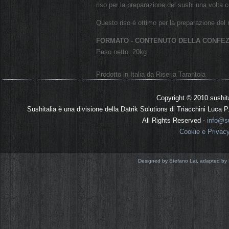
riso per la preparazione del sushi una volta c
Questo riso è ottimo per la preparazione del 
FORMATO - CONTENUTO DELLA CONFEZ
Peso netto: 20kg
Prodotto in Italia da Riseria Tarantola
Copyright © 2010 sushit
Sushitalia è una divisione della Datrik Solutions di Triacchini Luca
All Rights Reserved -
info@su
Cookie e Privac
Designed by Stefano Lai, adapted by 