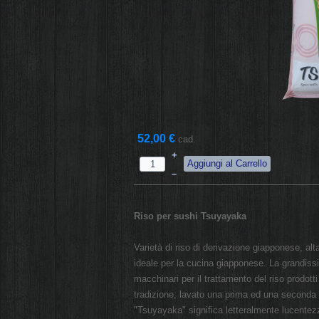
52,00 €
cad.
+
–
Riso per sushi Tsuyayaka
Varietà di riso di derivazione giapponese, alt
ideale per la cucina giapponese. La grandissi
macchinari per il trattamento del riso prodott
tradizione, lavato una prima ed una seconda v
"Tsuyayaka" significa letteralmente lucentezz