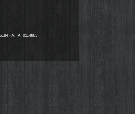
95184 - A.I.A. 0114983
izzati da noi che da terze parti. I cookie
 file che vengono memorizzati sul tuo
 di questo fastidioso pop-up che apparirà