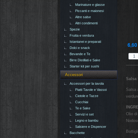
Marinature e glasse
Piccanti e maionesi
Altre salse
Altri condimenti
Spezie
Frutta e verdura
Istantanei e preparati
6,60
Dolci e snack
Bevande e Te
Birre Distillati e Sake
Starter kit per sushi
Accessori
Salsa
Accessori per la tavola
Salsa 
Piatti Tavole e Vassoi
Ciotole e Tazze
verdur
Cucchiai
INGRE
Te e Sake
Olio d
Servizi e set
Nodosu
Legno e bambu
Salsiere e Dispencer
Bottig
Bacchette