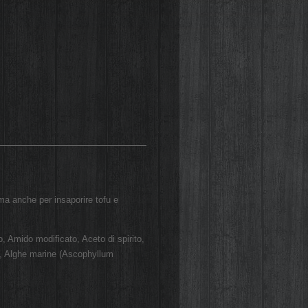
ima anche per insaporire tofu e
 Amido modificato, Aceto di spirito,
to, Alghe marine (Ascophyllum