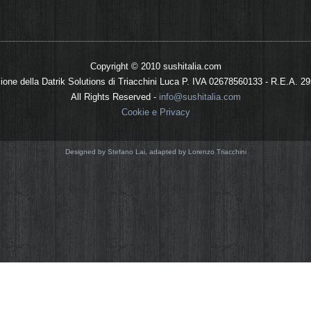
Copyright © 2010 sushitalia.com
sione della Datrik Solutions di Triacchini Luca P. IVA 02678560133 - R.E.A. 2
All Rights Reserved -
info@sushitalia.com
Cookie e Privacy
Designed by Stefano Lai, adapted by Lorenzo Triacchini
hitalia.com utilizza i cookie, sia cookie real
 analizzarne gli accessi, si tratta di piccoli
UE ci impone di farlo notare, ecco il perché