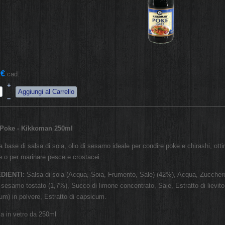
 €
cad.
+
–
 Poke - Kikkoman 250ml
a base di salsa di soia, olio di sesamo ideale per condire poke e chirashi, ott
e o per marinare pesce e crostacei.
DIENTI:
Salsa di soia (Acqua, Soia, Frumento, Sale) (42%), Acqua, Zucchero,
i sesamo tostato (1,7%), Succo di limone concentrato, Sale, Estratto di lievi
m) in polvere, Estratto di capsicum.
lia in vetro da 250ml