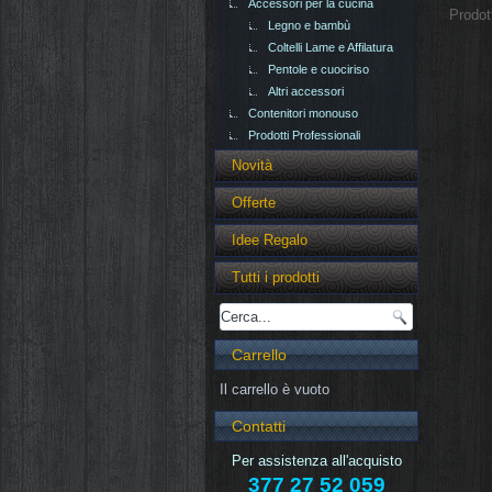
Accessori per la cucina
Prodot
Legno e bambù
Coltelli Lame e Affilatura
Pentole e cuociriso
Altri accessori
Contenitori monouso
Prodotti Professionali
Novità
Offerte
Idee Regalo
Tutti i prodotti
Carrello
Il carrello è vuoto
Contatti
Per assistenza all'acquisto
377 27 52 059