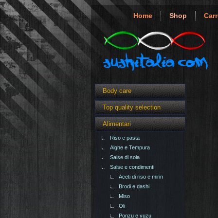
Home
Shop
Carr
Body care
Top quality selection
Alimentari
Riso e pasta
Alghe e Tempura
Salse di soia
Salse e condimenti
Aceti di riso e mirin
Brodi e dashi
Miso
Oli
Ponzu e yuzu