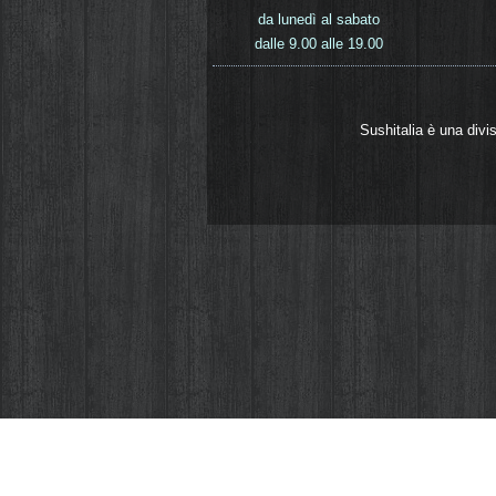
da lunedì al sabato
dalle 9.00 alle 19.00
Sushitalia è una divi
Come la quasi totalità dei siti web anche Sus
servono ad aiutarci a migliorare il sito e ad
computer o dispositivo mobile. La direttiva 