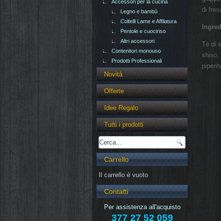
Accessori per la cucina
di fre
Legno e bambù
Coltelli Lame e Affilatura
Ingred
Pentole e cuociriso
Altri accessori
Tè di s
Contenitori monouso
shiso, 
Prodotti Professionali
piperi
Novità
Offerte
Idee Regalo
Tutti i prodotti
Carrello
Il carrello è vuoto
Contatti
Per assistenza all'acquisto
377 27 52 059