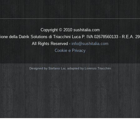
Copyright © 2010 sushitalia.com
sione della Datrik Solutions di Triacchini Luca P. IVA 02678560133 - R.E.A. 2
All Rights Reserved -
info@sushitalia.com
Cookie e Privacy
Designed by Stefano Lai, adapted by Lorenzo Triacchini
hitalia.com utilizza i cookie, sia cookie real
 analizzarne gli accessi, si tratta di piccoli
UE ci impone di farlo notare, ecco il perché