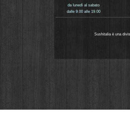
da lunedì al sabato
dalle 9.00 alle 19.00
Sushitalia è una divi
Come la quasi totalità dei siti web anche Sus
servono ad aiutarci a migliorare il sito e ad
computer o dispositivo mobile. La direttiva 