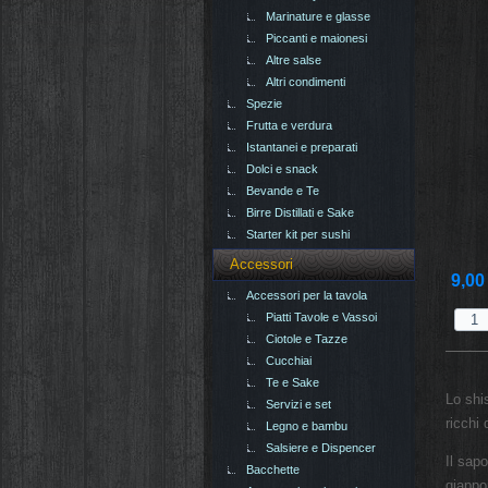
Marinature e glasse
Piccanti e maionesi
Altre salse
Altri condimenti
Spezie
Frutta e verdura
Istantanei e preparati
Dolci e snack
Bevande e Te
Birre Distillati e Sake
Starter kit per sushi
Accessori
9,00
Accessori per la tavola
Piatti Tavole e Vassoi
Ciotole e Tazze
Cucchiai
Te e Sake
Lo shi
Servizi e set
ricchi
Legno e bambu
Salsiere e Dispencer
Il sapo
Bacchette
giappo