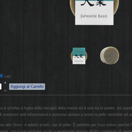
 €
cad.
+
–
so è un'erba a foglia della famiglia della menta ed è una tra le piante più popo
 di sostanze anti-infiammatori e possono aiutare a lenire la pelle sensibile ed 
ne allo Shiso è adatto a tutti i tipi di pelle. È perfetto per l'uso estivo perché 
nese, con il suo profumo acuto e penetrante dovuto all'alto contenuto di ment