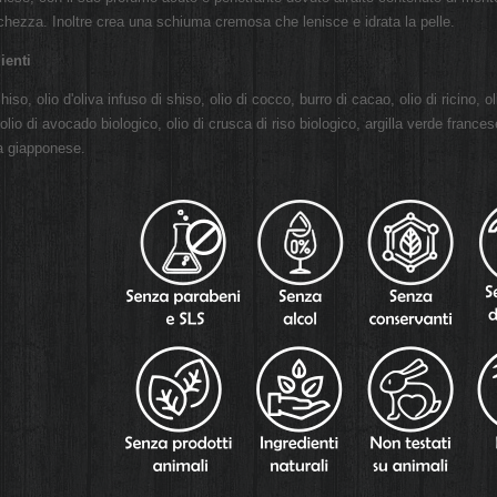
schezza. Inoltre crea una schiuma cremosa che lenisce e idrata la pelle.
ienti
hiso, olio d'oliva infuso di shiso, olio di cocco, burro di cacao, olio di ricino, o
olio di avocado biologico, olio di crusca di riso biologico, argilla verde france
ta giapponese.