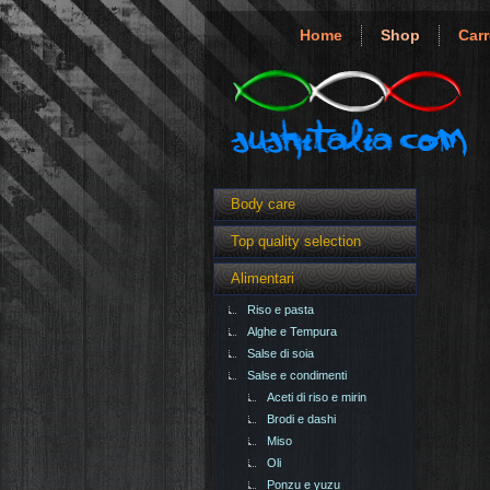
Home
Shop
Carr
Body care
Top quality selection
Alimentari
Riso e pasta
Alghe e Tempura
Salse di soia
Salse e condimenti
Aceti di riso e mirin
Brodi e dashi
Miso
Oli
Ponzu e yuzu