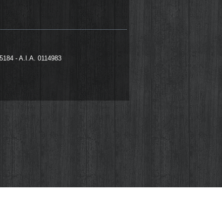
95184 - A.I.A. 0114983
izzati da noi che da terze parti. I cookie
 file che vengono memorizzati sul tuo
 di questo fastidioso pop-up che apparirà