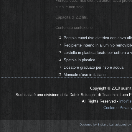
Pentola cuoci riso elettrica automatica profess
sushi e non solo.
Capacità di 2.2 litri.
Contenuto confezione:
Pentola cuoci riso elettrica con cavo a
Recipiente interno in alluminio removibil
cestello in plastica forato per cottura a
Spatola in plastica
Dosatore graduato per riso e acqua
Manuale d'uso in italiano
Copyright © 2010 sushit
Sushitalia è una divisione della Datrik Solutions di Triacchini Luca
All Rights Reserved -
info@su
Cookie e Privac
Designed by Stefano Lai, adapted by 