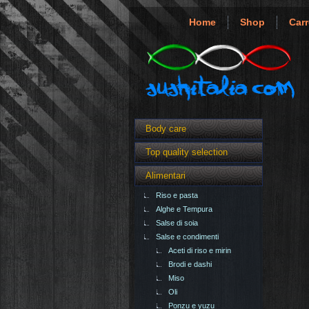
Home
Shop
Carr
Body care
Top quality selection
Alimentari
Riso e pasta
Alghe e Tempura
Salse di soia
Salse e condimenti
Aceti di riso e mirin
Brodi e dashi
Miso
Oli
Ponzu e yuzu