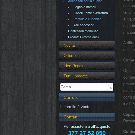
Accessori per la cucina
non sa
Legno e bambù
Grazie
Coltelli Lame e Affilatura
al vap
Pentole e cuociriso
Altri accessori
operat
Contenitori monouso
manten
Prodotti Professionali
A diff
Novità
dei ci
Offerte
Come s
Idee Regalo
Ogni c
Tutti i prodotti
conten
propor
dimezz
Carrello
corrisp
=> 0,5
Il carrello è vuoto
Capac
Contatti
Poten
Per assistenza all'acquisto
Conte
377 27 52 059