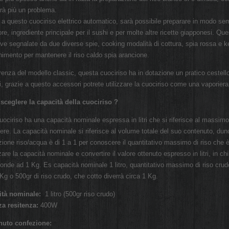
rà più un problema.
 a questo cuociriso elettrico automatico, sarà possibile preparare in modo semp
ore, ingrediente principale per il sushi e per molte altre ricette giapponesi. Q
ive segnalate da due diverse spie, cooking modalità di cottura, spia rossa e 
imento per mantenere il riso caldo spia arancione.
erenza del modello classic, questa cuociriso ha in dotazione un pratico cestello
bi, grazie a questo accessori potrete utilizzare la cuociriso come una vaporiera
ceglere la capacità della cuociriso ?
uociriso ha una capacità nominale espressa in litri che si riferisce al massi
ere. La capacità nominale si riferisce al volume totale del suo contenuto, dun
zione riso/acqua è di 1 a 1 per conoscere il quantitativo massimo di riso che 
are la capacità nominale e convertire il valore ottenuto espresso in litri, in c
onde ad 1 Kg. Es capacità nominale 1 litro, quantitativo massimo di riso crudo d
Kg o 500gr di riso crudo, che cotto diverrà circa 1 Kg.
ità nominale:
1 litro (500gr riso crudo)
za resitenza:
400W
nuto confezione: