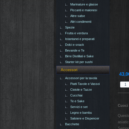
Marinature e glasse
Piccanti e maionesi
Altre salse
Altri condimenti
Spezie
Frutta e verdura
Istantanei e preparati
Dolci e snack
Bevande e Te
Birre Distillati e Sake
Starter kit per sushi
Accessori
43,0
Accessori per la tavola
Piatti Tavole e Vassoi
Ciotole e Tazze
Cucchiai
Te e Sake
Cuoci
Servizi e set
Legno e bambu
Questo
Salsiere e Dispencer
asiati
Bacchette
Sempre