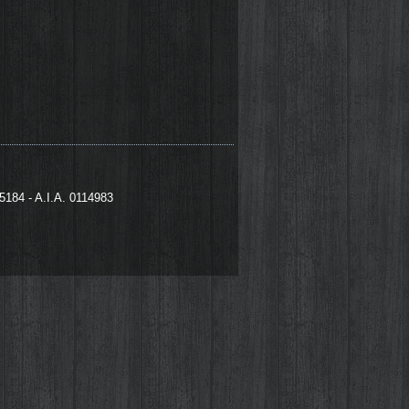
95184 - A.I.A. 0114983