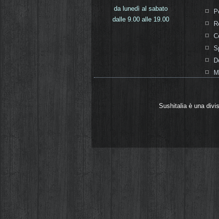
da lunedì al sabato
P
dalle 9.00 alle 19.00
R
C
S
D
M
Sushitalia è una divi