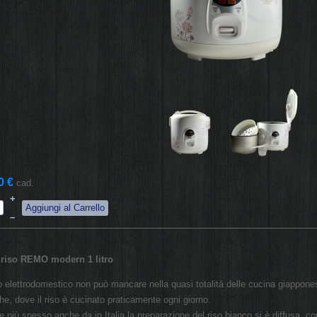
0 €
cad.
+
–
 riso REMO modern 1 litro
 elettrodomestico non può mancare nella quasi totalità delle cucina giappone
che, dove il riso è cucinato praticamente ogni giorno.
 più spesso anche da in Italia la preparazione del riso bianco si è diffusa, co