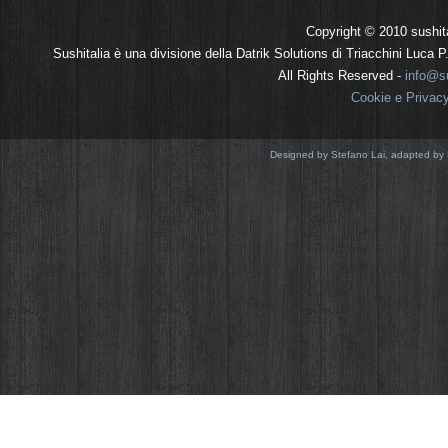
Copyright © 2010 sushit
Sushitalia è una divisione della Datrik Solutions di Triacchini Luca
All Rights Reserved -
info@su
Cookie e Privac
Designed by Stefano Lai, adapted by 
Come la quasi totalità dei siti web anche Sus
cookie realizzati da noi che da terze parti. 