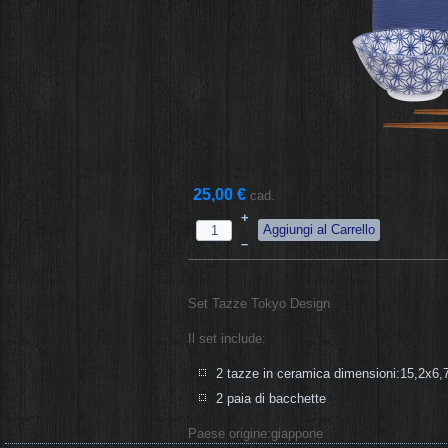
25,00 €
cad.
+
–
Set Tazze Tokyo Design
Il set include:
2 tazze in ceramica dimensioni:15,2x6
2 paia di bacchette
Paese origine:giappone