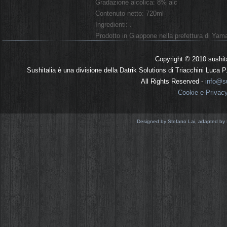
Gradazione alcolica: 8% alc
Contenuto netto: 720ml
Ingredienti: .
Prodotto in Giappone nella prefettura di Ya
Copyright © 2010 sushit
Sushitalia è una divisione della Datrik Solutions di Triacchini Luca
All Rights Reserved -
info@su
Cookie e Privac
Designed by Stefano Lai, adapted by 