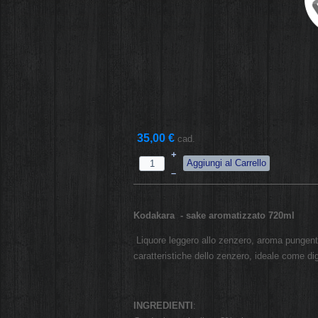
35,00 €
cad.
+
–
Kodakara - sake aromatizzato 720ml
Liquore leggero allo zenzero, aroma pungente
caratteristiche dello zenzero, ideale come di
INGREDIENTI
: