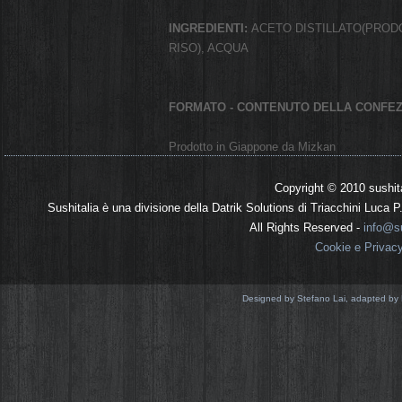
INGREDIENTI:
ACETO DISTILLATO(PROD
RISO), ACQUA
FORMATO - CONTENUTO DELLA CONFEZ
Prodotto in Giappone da Mizkan
Copyright © 2010 sushit
Sushitalia è una divisione della Datrik Solutions di Triacchini Luca
All Rights Reserved -
info@su
Cookie e Privac
Designed by Stefano Lai, adapted by 