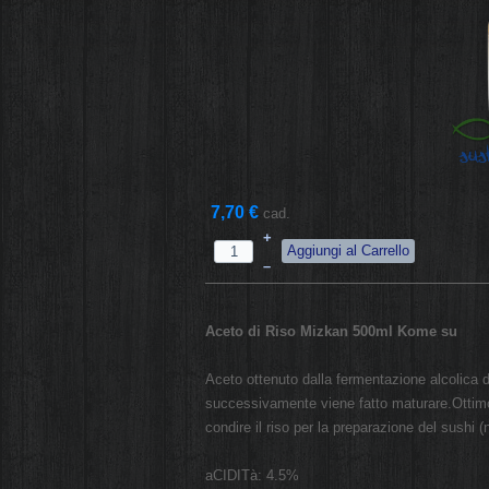
7,70 €
cad.
+
–
Aceto di Riso Mizkan 500ml Kome su
Aceto ottenuto dalla fermentazione alcolica d
successivamente viene fatto maturare.Ottimo
condire il riso per la preparazione del sushi 
aCIDITà: 4.5%