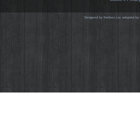
Designed by Stefano Lai, adapted by 
Come la quasi totalità dei siti web anche Sus
cookie realizzati da noi che da terze parti. 
migliorare il sito e ad analizzarne gli accessi,
vengono memorizzati sul tuo computer o dis
ci impone di farlo notare, ecco il perché di
apparirà solo in questa visita o fino a quand