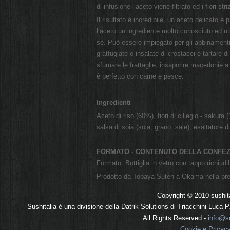
di infusione l’aceto viene filtrato ed i fiori st
Il risultato è incredibile, un aceto delicato 
l’aceto un ingrediente molto conosciuto ed uti
se. Può essere impiegato per gli abbinamenti
grattugiate o insalate di crostacei e tartare
sfumare le frattaglie, insaporire macedonie a 
è perfetto con carne e pesce.
Ingredienti
Aceto di riso (60%), fiori di ciliegio - sakura
salsa di soia (soia, grano, sale), esaltatore d
FORMATO - CONTENUTO DELLA CONFEZ
Formato: Bottiglia in vetro con tappo richiudi
Prodotto da Tobaya Suten
a Okama nella pre
Copyright © 2010 sushit
Sushitalia è una divisione della Datrik Solutions di Triacchini Luca
All Rights Reserved -
info@su
Cookie e Privac