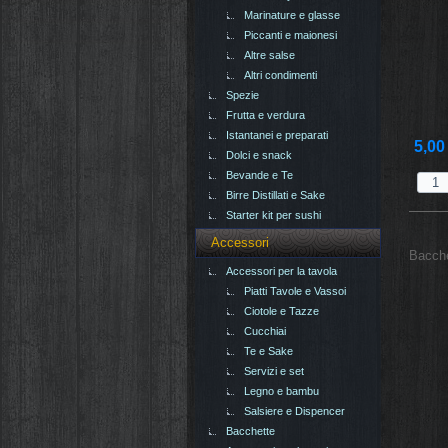
Marinature e glasse
Piccanti e maionesi
Altre salse
Altri condimenti
Spezie
Frutta e verdura
Istantanei e preparati
5,00
Dolci e snack
Bevande e Te
Birre Distillati e Sake
Starter kit per sushi
Accessori
Bacche
Accessori per la tavola
Piatti Tavole e Vassoi
Ciotole e Tazze
Cucchiai
Te e Sake
Servizi e set
Legno e bambu
Salsiere e Dispencer
Bacchette