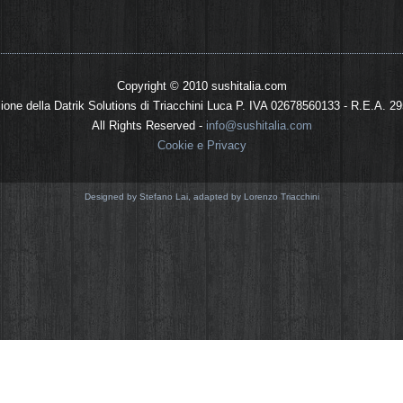
Copyright © 2010 sushitalia.com
sione della Datrik Solutions di Triacchini Luca P. IVA 02678560133 - R.E.A. 2
All Rights Reserved -
info@sushitalia.com
Cookie e Privacy
Designed by Stefano Lai, adapted by Lorenzo Triacchini
hitalia.com utilizza i cookie, sia cookie real
 analizzarne gli accessi, si tratta di piccoli
UE ci impone di farlo notare, ecco il perché