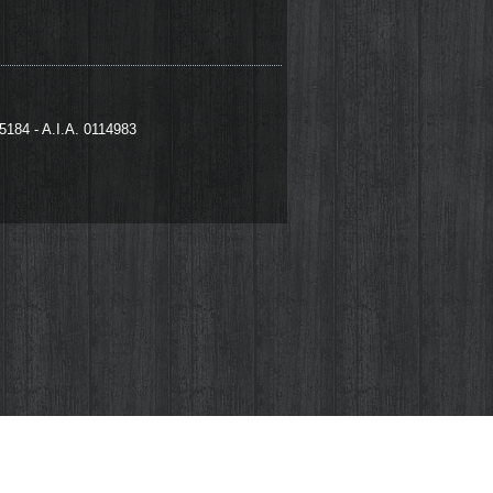
95184 - A.I.A. 0114983
izzati da noi che da terze parti. I cookie
 file che vengono memorizzati sul tuo
 di questo fastidioso pop-up che apparirà