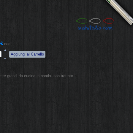
 €
cad.
+
–
tte grandi da cucina in bambu non trattato.