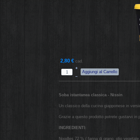
2,80 €
cad.
+
–
Soba istantanea classica - Nissin
Un classico della cucina giapponese in version
Grazie a questo prodotto potrete gustarvi in 
INGREDIENTI:
Noodles 72 % ( farina di grano, olio vegetale,