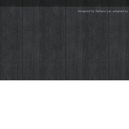
Designed by Stefano Lai, adapted by 
Come la quasi totalità dei siti web anche Sus
cookie realizzati da noi che da terze parti. 
migliorare il sito e ad analizzarne gli accessi,
vengono memorizzati sul tuo computer o dis
ci impone di farlo notare, ecco il perché di
apparirà solo in questa visita o fino a quand