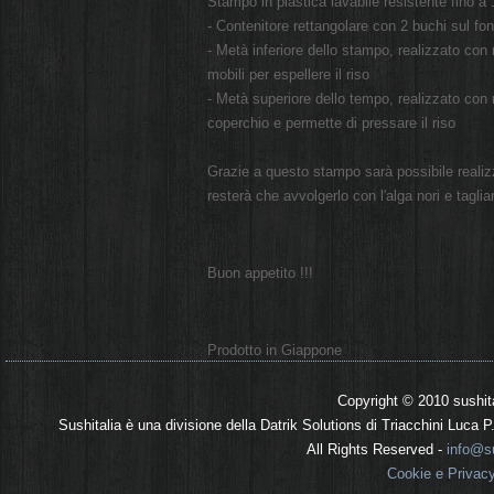
Stampo in plastica lavabile resistente fino a
- Contenitore rettangolare con 2 buchi sul fo
- Metà inferiore dello stampo, realizzato con ril
mobili per espellere il riso
- Metà superiore dello tempo, realizzato con ril
coperchio e permette di pressare il riso
Grazie a questo stampo sarà possibile realizza
resterà che avvolgerlo con l'alga nori e tagliar
Buon appetito !!!
Prodotto in Giappone
Copyright © 2010 sushit
Sushitalia è una divisione della Datrik Solutions di Triacchini Luca
All Rights Reserved -
info@su
Cookie e Privac