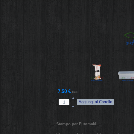
7,50 €
cad.
+
–
Stampo per Futomaki