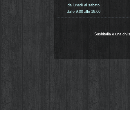
da lunedì al sabato
dalle 9.00 alle 19.00
Sushitalia è una divi
Come la quasi totalità dei siti web anche Sus
servono ad aiutarci a migliorare il sito e ad
computer o dispositivo mobile. La direttiva 