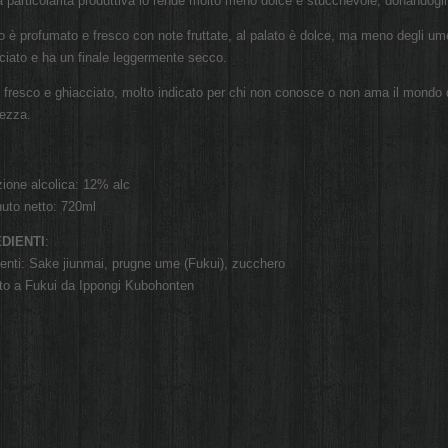
 particolarità produttiva lo rende molto meno dolce e stucchevole, donandogl
o è profumato e fresco con note fruttate, al palato è dolce, ma meno degli umes
nciato e ha un finale leggermente secco.
 fresco e ghiacciato, molto indicato per chi non conosce o non ama il mondo de
tezza.
ione alcolica: 12% alc
uto netto: 720ml
DIENTI
:
ienti: Sake jiunmai, prugne ume (Fukui), zucchero
to a Fukui da Ippongi Kubohonten