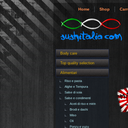
Home
Shop
Carr
Body care
Top quality selection
Alimentari
Riso e pasta
Alghe e Tempura
Salse di soia
Salse e condimenti
Aceti di riso e mirin
Brodi e dashi
Miso
Oli
Ponzu e yuzu