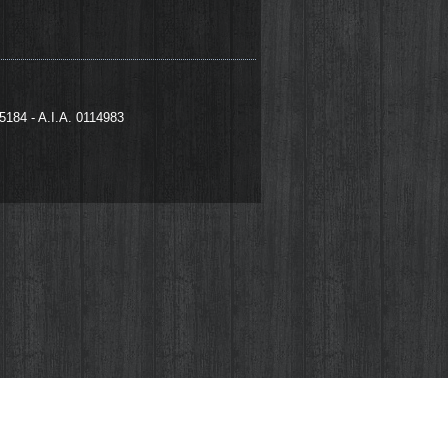
95184 - A.I.A. 0114983
izzati da noi che da terze parti. I cookie
 file che vengono memorizzati sul tuo
 di questo fastidioso pop-up che apparirà