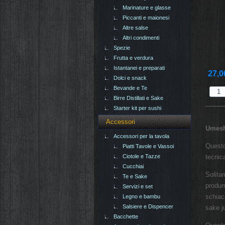
Marinature e glasse
Piccanti e maionesi
Altre salse
Altri condimenti
Spezie
Frutta e verdura
Istantanei e preparati
27,0
Dolci e snack
Bevande e Te
Birre Distillati e Sake
Starter kit per sushi
Accessori
Umesh
Accessori per la tavola
Questo
Piatti Tavole e Vassoi
Ciotole e Tazze
tecnic
Cucchiai
Solita
Te e Sake
produr
Servizi e set
schiac
Legno e bambu
Salsiere e Dispencer
sake j
Bacchette