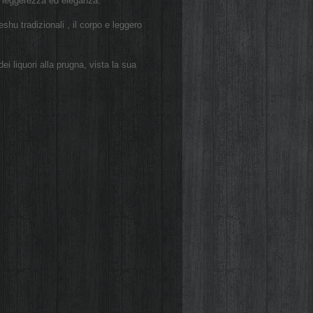
i leggerezza ed eleganza.
hu tradizionali , il corpo e leggero
i liquori alla prugna, vista la sua