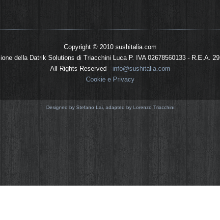
Copyright © 2010 sushitalia.com
sione della Datrik Solutions di Triacchini Luca P. IVA 02678560133 - R.E.A. 2
All Rights Reserved -
info@sushitalia.com
Cookie e Privacy
Designed by Stefano Lai, adapted by Lorenzo Triacchini
hitalia.com utilizza i cookie, sia cookie real
 analizzarne gli accessi, si tratta di piccoli
UE ci impone di farlo notare, ecco il perché