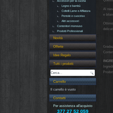
Questa
Accessori per la cucina
Legno e bambù
Al nas
Coltelli Lame e Affilatura
e bila
Pentole e cuociriso
Altri accessori
Ottimo
Contenitori monouso
delica
Prodotti Professionali
Novità
Offerte
Gradaz
Conten
Idee Regalo
INGRE
Tutti i prodotti
Ingred
Prodot
Carrello
Il carrello è vuoto
Contatti
Per assistenza all'acquisto
377 27 52 059