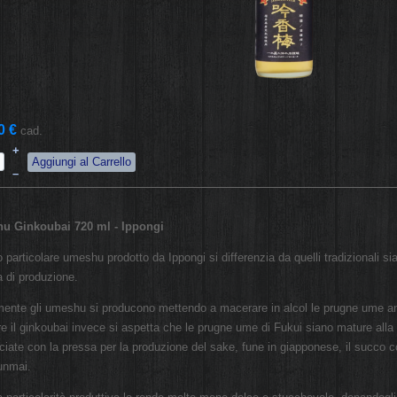
0 €
cad.
+
–
u Ginkoubai 720 ml - Ippongi
 particolare umeshu prodotto da Ippongi si differenzia da quelli tradizionali sia
a di produzione.
mente gli umeshu si producono mettendo a macerare in alcol le prugne ume a
re il ginkoubai invece si aspetta che le prugne ume di Fukui siano mature alla
ciate con la pressa per la produzione del sake, fune in giapponese, il succo c
unmai.