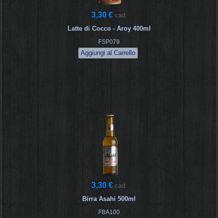
3,30 €
cad.
Latte di Cocco - Aroy 400ml
FSP079
3,30 €
cad.
Birra Asahi 500ml
FBA100