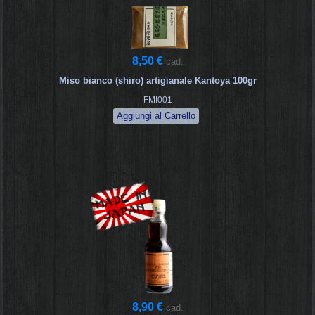
8,50 €
cad.
Miso bianco (shiro) artigianale Kantoya 100gr
FMI001
8,90 €
cad.