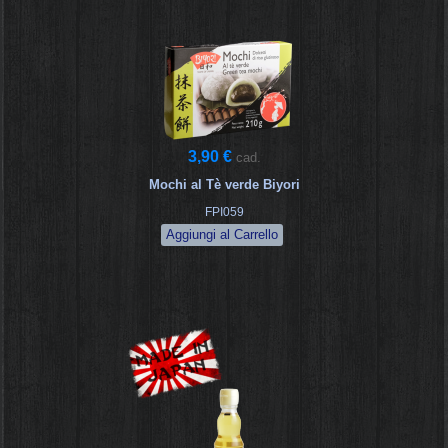
3,90 €
cad.
Mochi al Tè verde Biyori
FPI059