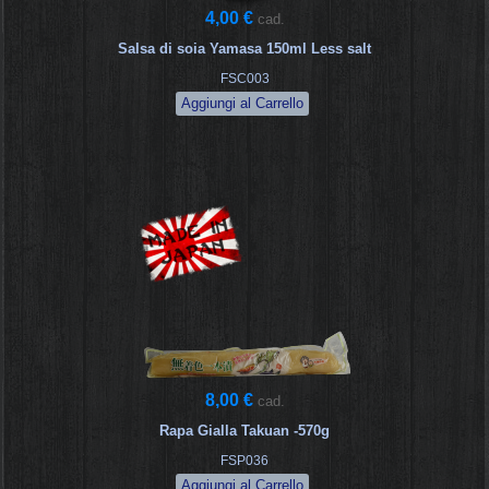
4,00 €
cad.
Salsa di soia Yamasa 150ml Less salt
FSC003
8,00 €
cad.
Rapa Gialla Takuan -570g
FSP036