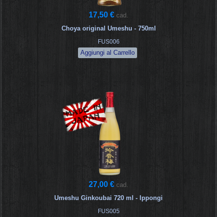
17,50 €
cad.
Choya original Umeshu - 750ml
FUS006
27,00 €
cad.
Umeshu Ginkoubai 720 ml - Ippongi
FUS005