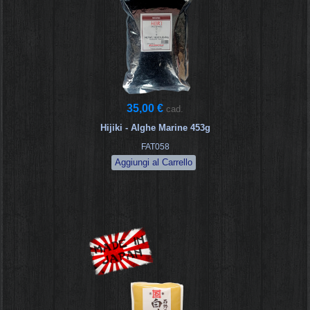
35,00 €
cad.
Hijiki - Alghe Marine 453g
FAT058