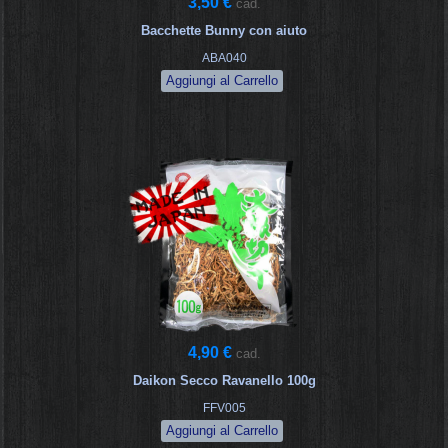
3,50 €
cad.
Bacchette Bunny con aiuto
ABA040
4,90 €
cad.
Daikon Secco Ravanello 100g
FFV005