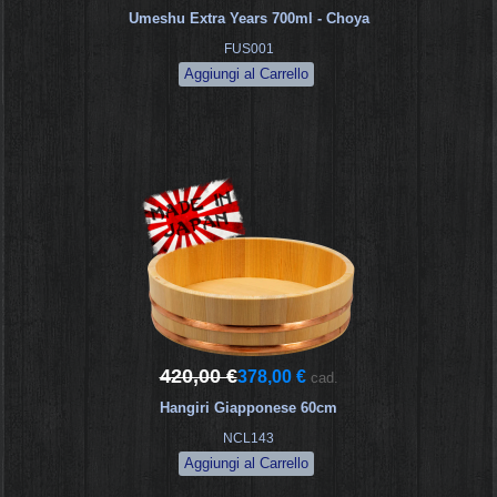
Umeshu Extra Years 700ml - Choya
FUS001
420,00 €
378,00 €
cad.
Hangiri Giapponese 60cm
NCL143