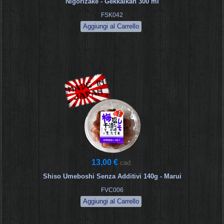
Nigorizake - Gekkaikan 300 ml
FSK042
13,00 €
cad.
Shiso Umeboshi Senza Additivi 140g - Marui
FVC006