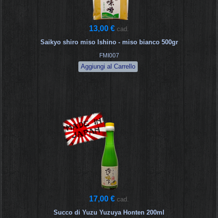
13,00 €
cad.
Saikyo shiro miso Ishino - miso bianco 500gr
FMI007
17,00 €
cad.
Succo di Yuzu Yuzuya Honten 200ml