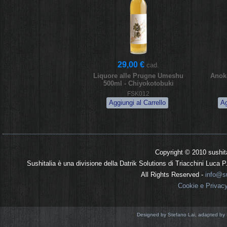
29,00 €
cad.
Liquore alle Prugne Umeshu
Anok
500ml - Chiyokotobuki
FSK012
Copyright © 2010 sushit
Sushitalia è una divisione della Datrik Solutions di Triacchini Luca
All Rights Reserved -
info@su
Cookie e Privac
Designed by Stefano Lai, adapted by 