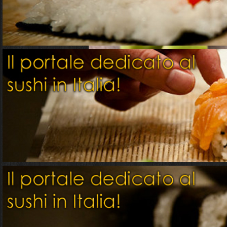
L'Ume Shu, o Umeshu, (梅酒) è una prelibata beva
culturali. Ottenuto dalla macerazione delle susi
altre erbe o spezie, questa bevanda ha guadagnat
al suo sapore dolce e fruttato con una nota piac
produzione, la storia, le tipologie e gli utilizzi d
Produzione dell'Ume Shu: