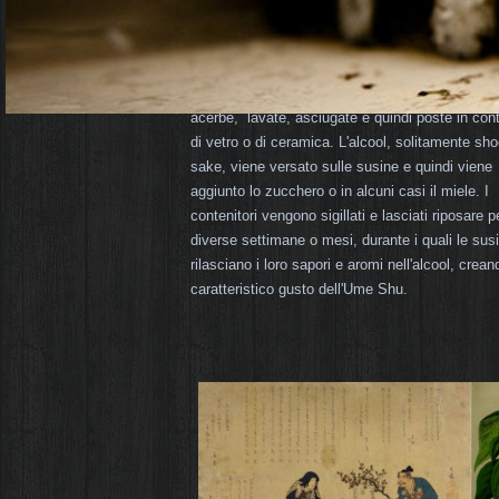
La produzione dell'Ume Shu inizia con la scelta 
susine Ume di alta qualità. Queste susine,
caratterizzate dal loro colore verde-giallastro e 
sapore legermente amarognolo, vengono colte 
acerbe, lavate, asciugate e quindi poste in cont
di vetro o di ceramica. L'alcool, solitamente sh
sake, viene versato sulle susine e quindi viene
aggiunto lo zucchero o in alcuni casi il miele. I
contenitori vengono sigillati e lasciati riposare p
diverse settimane o mesi, durante i quali le sus
rilasciano i loro sapori e aromi nell'alcool, creand
caratteristico gusto dell'Ume Shu.