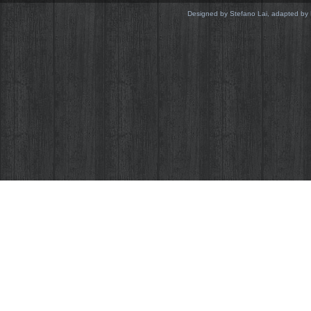
Designed by Stefano Lai, adapted by 
Come la quasi totalità dei siti web anche Sus
cookie realizzati da noi che da terze parti. 
migliorare il sito e ad analizzarne gli accessi,
vengono memorizzati sul tuo computer o dis
ci impone di farlo notare, ecco il perché di
apparirà solo in questa visita o fino a quand
e continua.